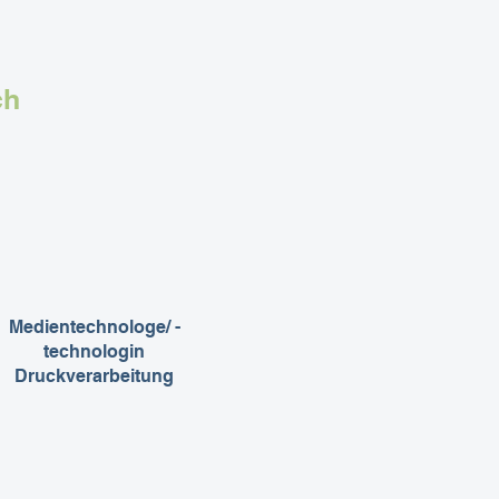
ch
Medientechnologe/ -
technologin
Druck
verarbeitung