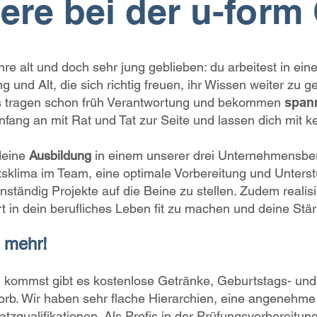
iere bei der u-for
hre alt und doch sehr jung geblieben: du arbeitest in e
 und Alt, die sich richtig freuen, ihr Wissen weiter zu ge
ubis tragen schon früh Verantwortung und bekommen
spann
nfang an mit Rat und Tat zur Seite und lassen dich mit k
 deine
Ausbildung
in einem unserer drei Unternehmensbere
beitsklima im Team, eine optimale Vorbereitung und Unte
ständig Projekte auf die Beine zu stellen. Zudem realis
t in dein berufliches Leben fit zu machen und deine St
s mehr!
g kommst gibt es kostenlose Getränke, Geburtstags- u
korb. Wir haben sehr flache Hierarchien, eine angenehm
tzqualifikationen. Als Profis in der Prüfungsvorbereitun