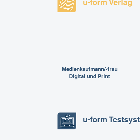
u-form Verlag
Medienkaufmann/-frau
Digital und Print
u-form Testsys