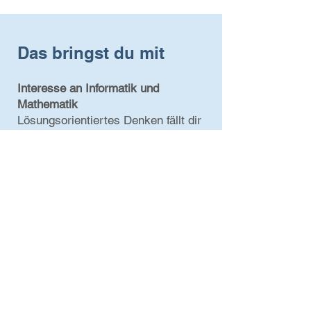
Das bringst du mit
Interesse an Informatik und
Mathematik
Lösungsorientiertes Denken fällt dir
leicht und auch komplexe
Herausforderungen kannst du gut
strukturieren. Nur so kannst du IT-
Systeme erfolgreich pflegen.
Gute Englisch-Kenntnisse
Du bist sicher in Englisch. Das ist
wichtig, denn technische Literatur
gibt es oft nicht auf Deutsch.
Kommunikationsfähigkeit