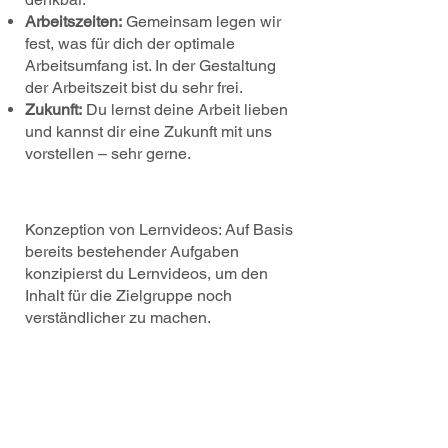
Arbeitszeiten:
Gemeinsam legen wir
fest, was für dich der optimale
Arbeitsumfang ist. In der Gestaltung
der Arbeitszeit bist du sehr frei.
Zukunft:
Du lernst deine Arbeit lieben
und kannst dir eine Zukunft mit uns
vorstellen – sehr gerne.
Konzeption von Lernvideos: Auf Basis
bereits bestehender Aufgaben
konzipierst du Lernvideos, um den
Inhalt für die Zielgruppe noch
verständlicher zu machen.
Auswahl der richtigen Aufgaben:
Du
analysierst unser E-Learning und
ermittelst, bei welchen Aufgaben den
Lernenden besonders häufig Fehler
unterlaufen.